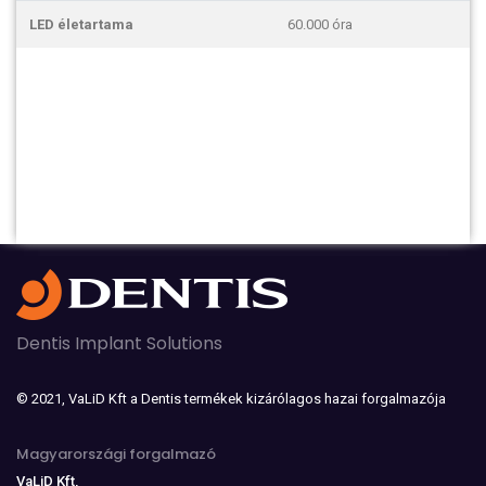
LED életartama
60.000 óra
Dentis Implant Solutions
© 2021, VaLiD Kft a Dentis termékek kizárólagos hazai forgalmazója
Magyarországi forgalmazó
VaLiD Kft,