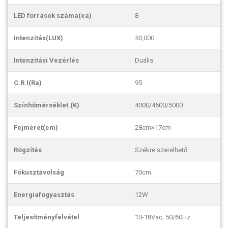
LED források száma(ea)
8
Intenzitás(LUX)
50,000
Intenzitási Vezérlés
Duális
C.R.I(Ra)
95
Színhőmérséklet.(K)
4000/4500/5000
Fejméret(cm)
28cm×17cm
Rögzítés
Székre szerelhető
Fókusztávolság
70cm
Energiafogyasztás
12W
Teljesítményfelvétel
10-18Vac, 50/60Hz