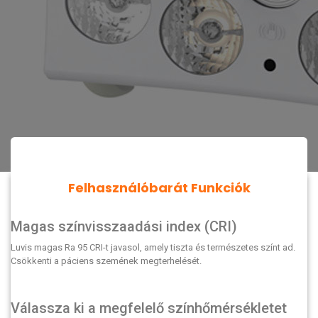
Felhasználóbarát Funkciók
Magas színvisszaadási index (CRI)
Luvis magas Ra 95 CRI-t javasol, amely tiszta és természetes színt ad.
Csökkenti a páciens szemének megterhelését.
Válassza ki a megfelelő színhőmérsékletet