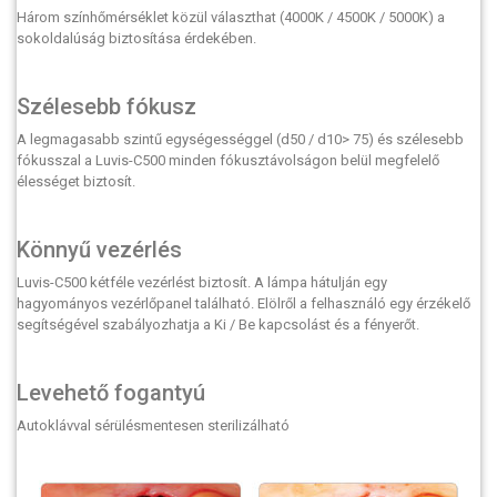
Három színhőmérséklet közül választhat (4000K / 4500K / 5000K) a
sokoldalúság biztosítása érdekében.
Szélesebb fókusz
A legmagasabb szintű egységességgel (d50 / d10> 75) és szélesebb
fókusszal a Luvis-C500 minden fókusztávolságon belül megfelelő
élességet biztosít.
Könnyű vezérlés
Luvis-C500 kétféle vezérlést biztosít. A lámpa hátulján egy
hagyományos vezérlőpanel található. Elölről a felhasználó egy érzékelő
segítségével szabályozhatja a Ki / Be kapcsolást és a fényerőt.
Levehető fogantyú
Autoklávval sérülésmentesen sterilizálható